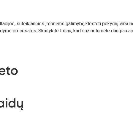
acijos, suteikiančios įmonėms galimybę klestėti pokyčių viršūnėj
aldymo procesams. Skaitykite toliau, kad sužinotumėte daugiau 
eto
aidų