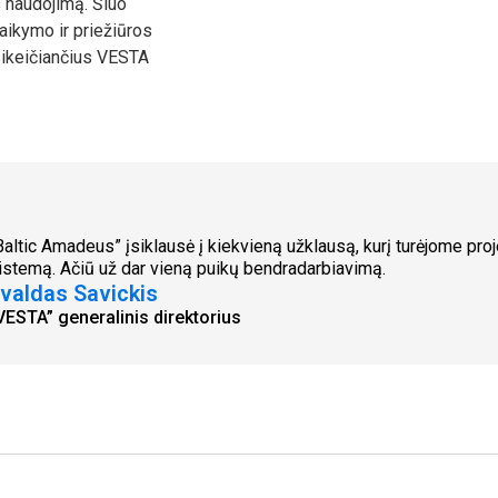
s naudojimą. Šiuo
laikymo ir priežiūros
esikeičiančius VESTA
Baltic Amadeus” įsiklausė į kiekvieną užklausą, kurį turėjome pr
istemą. Ačiū už dar vieną puikų bendradarbiavimą.
valdas Savickis
VESTA” generalinis direktorius