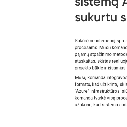
sistemą 
sukurtu 
Sukūrėme internetinį spren
procesams. Mūsų komanda 
pajamų atpažinimo metodą.
ataskaitas, skirtas realiuo
projekto būklę ir išsamia
Mūsų komanda integravosi 
formatu, kad užtikrintų s
“Azure” infrastruktūros, s
komanda tvarkė visą proces
užtikrino, kad sistema sud