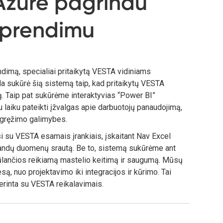
Azure pagrindu
sprendimu
dimą, specialiai pritaikytą VESTA vidiniams
sukūrė šią sistemą taip, kad pritaikytų VESTA
 Taip pat sukūrėme interaktyvias “Power BI”
ju laiku pateikti įžvalgas apie darbuotojų panaudojimą,
s gręžimo galimybes.
su VESTA esamais įrankiais, įskaitant Nav Excel
klandų duomenų srautą. Be to, sistemą sukūrėme ant
iūlančios reikiamą mastelio keitimą ir saugumą. Mūsų
ą, nuo projektavimo iki integracijos ir kūrimo. Tai
erinta su VESTA reikalavimais.