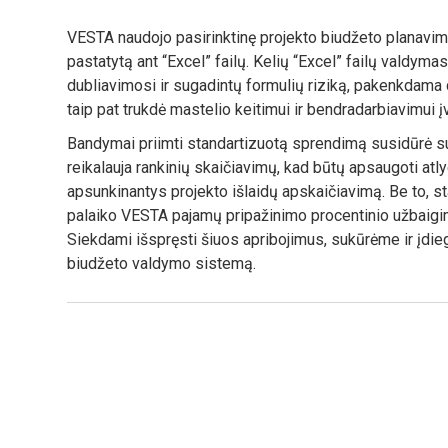
VESTA naudojo pasirinktinę projekto biudžeto planavim
pastatytą ant “Excel” failų. Kelių “Excel” failų valdym
dubliavimosi ir sugadintų formulių riziką, pakenkdama
taip pat trukdė mastelio keitimui ir bendradarbiavimui į
Bandymai priimti standartizuotą sprendimą susidūrė su 
reikalauja rankinių skaičiavimų, kad būtų apsaugoti at
apsunkinantys projekto išlaidų apskaičiavimą. Be to, s
palaiko VESTA pajamų pripažinimo procentinio užbaig
Siekdami išspręsti šiuos apribojimus, sukūrėme ir įdie
biudžeto valdymo sistemą.