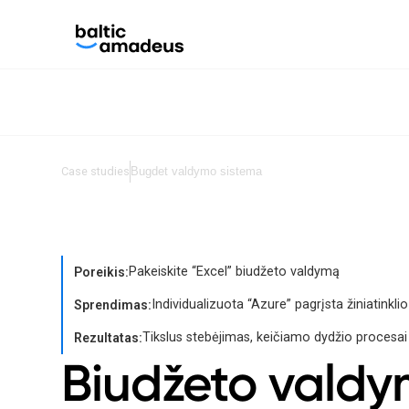
Case studies
Bugdet valdymo sistema
Pakeiskite “Excel” biudžeto valdymą
Poreikis:
Individualizuota “Azure” pagrįsta žiniatinkli
Sprendimas:
Tikslus stebėjimas, keičiamo dydžio procesai
Rezultatas:
Biudžeto valdy