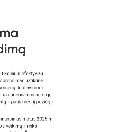
a
ama
dimą
 tiksliau ir efektyviau
o sprendimas užtikrina
duomenų dubliavimosi
r jos suderinamumas su jų
ą ir patikimesnį požiūrį į
finansinius metus 2025 m.
s veikimą ir rinks