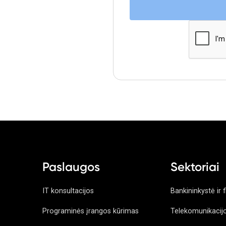
Paslaugos
Sektoriai
IT konsultacijos
Bankininkystė ir 
Programinės įrangos kūrimas
Telekomunikacij