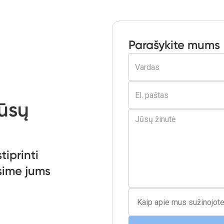
Parašykite mums
jūsų
tiprinti
ysime jums