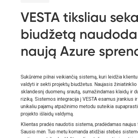
VESTA tiksliau sek
biudžetą naudod
naują Azure spren
Sukūrėme pilnai veikiančią sistemą, kuri leidžia klientui
valdyti ir sekti projektų biudžetus. Naujasis žiniatinkli
sklandesnį duomenų srautą, sumažindamas klaidų ir 
riziką. Sistemos integracija į VESTA esamus įrankius i
unikaliu pajamų atpažinimo metodu suteikia supaprastint
projekto išlaidų valdymą.
Klientas pradės naudotis sistema, pradėdamas naujus 
Sausio mėn. Tuo metu komanda atidžiai stebės sistemo