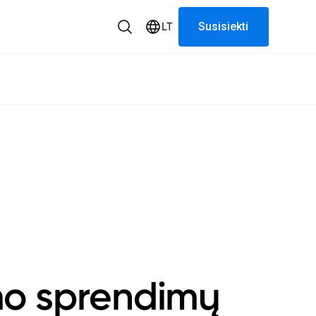
LT
Susisiekti
mo sprendimų