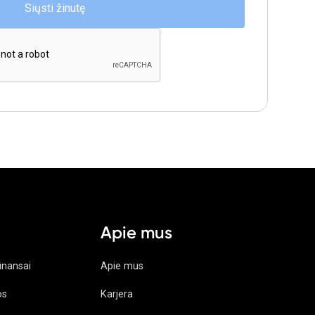
Apie mus
finansai
Apie mus
os
Karjera