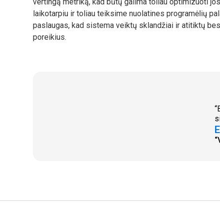
vertingą metriką, kad būtų galima toliau optimizuoti jo
laikotarpiu ir toliau teiksime nuolatines programėlių pa
paslaugas, kad sistema veiktų sklandžiai ir atitiktų b
poreikius.
“
s
E
“