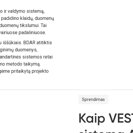
o ir valdymo sistemą,
as padidino klaidų, duomenų
 duomenų tikslumui. Tai
vairiuose padaliniuose.
iššūkiais. BDAR atitiktis
lyginimų duomenys,
tandartinės sistemos retai
imo metodo taikymą.
gėme pritaikytą projekto
Sprendimas
Kaip VES