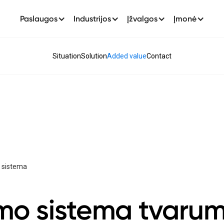
Paslaugos
Industrijos
Įžvalgos
Įmonė
Situation
Solution
Added value
Contact
o sistema
mo sistema tvaru