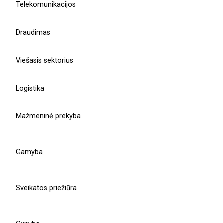
Telekomunikacijos
Susisiekti su mūsų komanda
Draudimas
Sužinokite daugiau
Viešasis sektorius
Technologijų direktorius
Vitalis Kavaliauskas
Logistika
Mažmeninė prekyba
v.kavaliauskas@balticamadeus.com
Gamyba
Sveikatos priežiūra