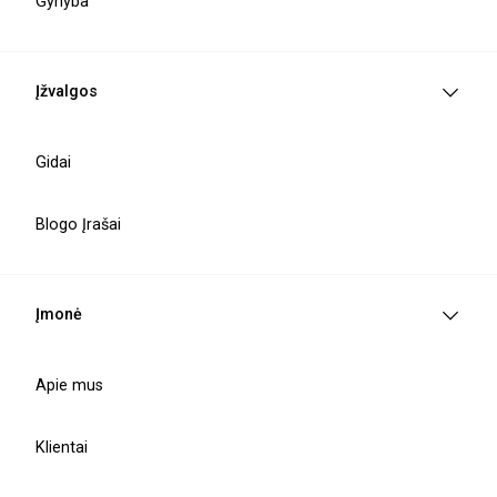
Gynyba
Paslaugų teikimo vadovė
Oksana Cybulskaja
Įžvalgos
o.cybulskaja@balticamadeus.com
Gidai
Blogo Įrašai
Įmonė
Kodėl verta rinktis Drupal?
Apie mus
Lanksti turinio valdymo
Klientai
sistema