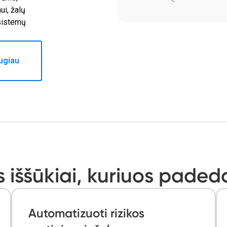
i, žalų
 sistemų
ugiau
 iššūkiai, kuriuos paded
Automatizuoti rizikos