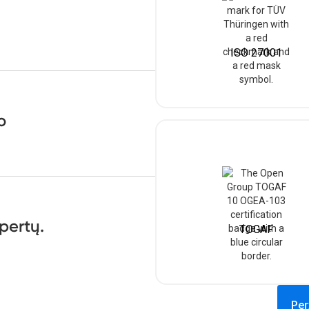
ISO 27001
o
pertų.
TOGAF
Per