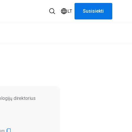
LT
Susisiekti
logijų direktorius
com