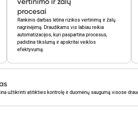
vertinimo ir žalų
procesai
Rankinis darbas lėtina rizikos vertinimą ir žalų
nagrinėjimą. Draudikams vis labiau reikia
automatizacijos, kuri paspartina procesus,
padidina tikslumą ir apskritai veiklos
efektyvumą.
mas
būtina užtikrinti atitikties kontrolę ir duomenų saugumą visose 