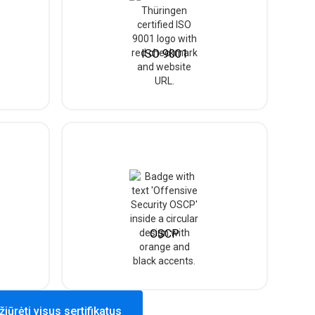
ISO 9001
OSCP
žiūrėti visus sertifikatus