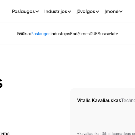
Paslaugos
Industrijos
Įžvalgos
Įmonė
Iššūkiai
Paslaugos
Industrijos
Kodėl mes
DUK
Susisiekite
s
Vitalis Kavaliauskas
Techno
vėms,
v.kavaliauskas@balticamadeus.