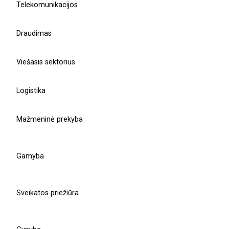
Telekomunikacijos
Susisiekti su mūsų komanda
Draudimas
Sužinokite daugiau
Viešasis sektorius
Projektų direktorius
Ruslan Grumbianin
Logistika
Mažmeninė prekyba
r.grumbianin@balticamadeus.com
Gamyba
Iveta Jankutė
Viešojo sektoriaus projektų
Sveikatos priežiūra
skyriaus vadovė