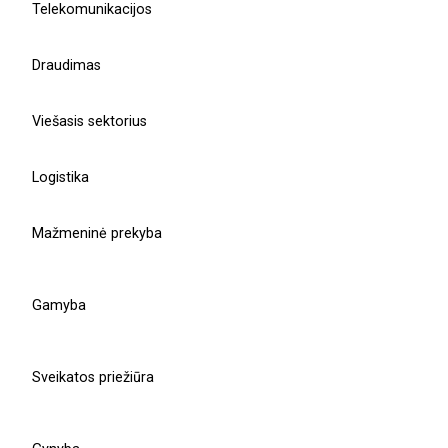
atitikties reikalavimus.
Telekomunikacijos
Susisiekti su mūsų komanda
Draudimas
Sužinokite daugiau
Viešasis sektorius
Projektų direktorius
Ruslan Grumbianin
Logistika
Mažmeninė prekyba
r.grumbianin@balticamadeus.com
Gamyba
Sveikatos priežiūra