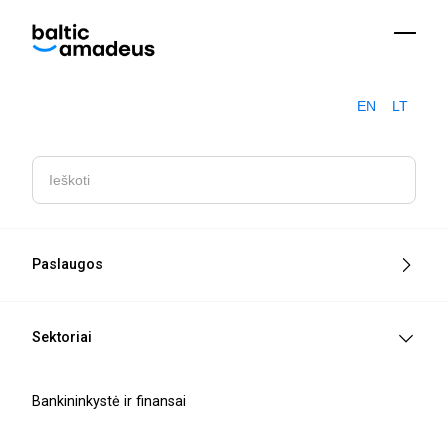
EN
LT
Case
Logistikos sistemų automatizavimas
studies
Paslaugos
Supaprastinkite ataskaitų teikimą ir atsiskaitymą
Poreikis:
Sektoriai
Automatizuotas degalų ataskaitų platinimo
Sprendimas:
įrankis
Bankininkystė ir finansai
Sumažintas rankų darbas, greitesnis ataskaitų
Rezultatas:
teikimas, išlaidų taupymas