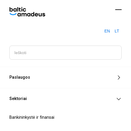
EN
LT
Blogo
Microsoft Fabric: duomenų analitikos iššūkių sprendimas
įrašai
Paslaugos
Sektoriai
Bankininkystė ir finansai