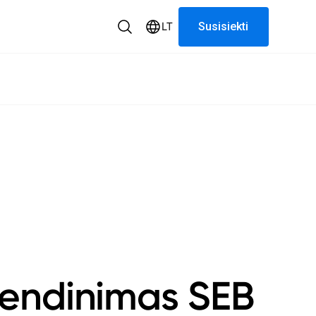
LT
Susisiekti
yvendinimas SEB