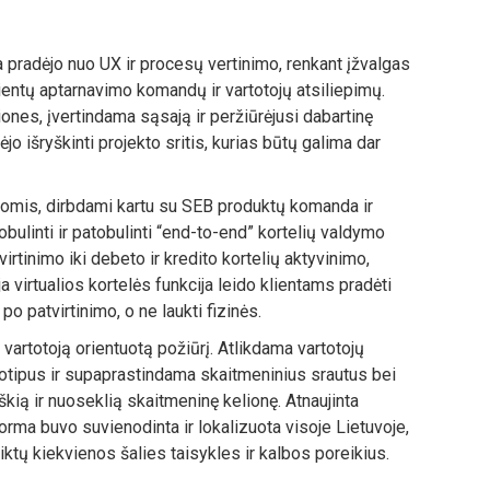
pradėjo nuo UX ir procesų vertinimo, renkant įžvalgas
lientų aptarnavimo komandų ir vartotojų atsiliepimų.
ones, įvertindama sąsają ir peržiūrėjusi dabartinę
o išryškinti projekto sritis, kurias būtų galima dar
omis, dirbdami kartu su SEB produktų komanda ir
bulinti ir patobulinti “end-to-end” kortelių valdymo
virtinimo iki debeto ir kredito kortelių aktyvinimo,
 virtualios kortelės funkcija leido klientams pradėti
po patvirtinimo, o ne laukti fizinės.
į vartotoją orientuotą požiūrį. Atlikdama vartotojų
totipus ir supaprastindama skaitmeninius srautus bei
iškią ir nuoseklią skaitmeninę kelionę. Atnaujinta
orma buvo suvienodinta ir lokalizuota visoje Lietuvoje,
titiktų kiekvienos šalies taisykles ir kalbos poreikius.