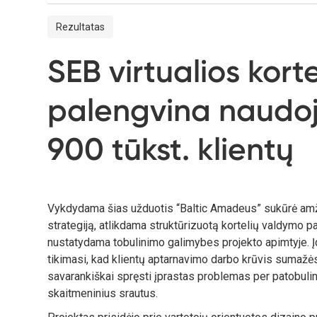
Rezultatas
SEB virtualios kort
palengvina naudoj
900 tūkst. klientų
Vykdydama šias užduotis “Baltic Amadeus” sukūrė amži
strategiją, atlikdama struktūrizuotą kortelių valdymo pat
nustatydama tobulinimo galimybes projekto apimtyje. Įd
tikimasi, kad klientų aptarnavimo darbo krūvis sumažės
savarankiškai spręsti įprastas problemas per patobuli
skaitmeninius srautus.