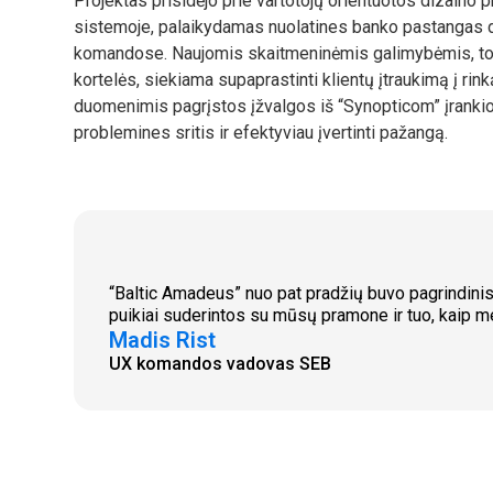
Projektas prisidėjo prie vartotojų orientuotos dizaino 
sistemoje, palaikydamas nuolatines banko pastangas di
komandose. Naujomis skaitmeninėmis galimybėmis, tok
kortelės, siekiama supaprastinti klientų įtraukimą į rinką 
duomenimis pagrįstos įžvalgos iš “Synopticom” įranki
problemines sritis ir efektyviau įvertinti pažangą.
“Baltic Amadeus” nuo pat pradžių buvo pagrindini
puikiai suderintos su mūsų pramone ir tuo, kaip 
Madis Rist
UX komandos vadovas SEB