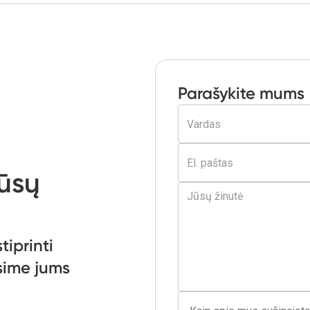
Parašykite mums
jūsų
tiprinti
ysime jums