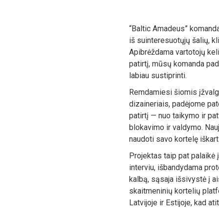
“Baltic Amadeus” komanda 
iš suinteresuotųjų šalių, k
Apibrėždama vartotojų keli
patirtį, mūsų komanda padėj
labiau sustiprinti.
Remdamiesi šiomis įžvalg
dizaineriais, padėjome pato
patirtį — nuo taikymo ir pat
blokavimo ir valdymo. Nauja
naudoti savo kortelę iškart 
Projektas taip pat palaikė 
interviu, išbandydama pro
kalbą, sąsaja išsivystė į a
skaitmeninių kortelių platf
Latvijoje ir Estijoje, kad a