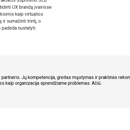
praktikos stiprinimo SEB
dinti UX brandą įvairiose
iomis kaip virtualios
ir sumažinti trintį, o
o padeda nustatyti
s partneris. Jų kompetencija, greitas mąstymas ir praktinės rek
mes kaip organizacija sprendžiame problemas. Ačiū.