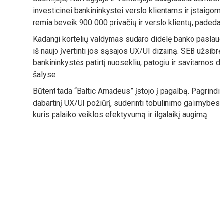
investicinei bankininkystei verslo klientams ir įstaigo
remia beveik 900 000 privačių ir verslo klientų, paded
Kadangi kortelių valdymas sudaro didelę banko paslaug
iš naujo įvertinti jos sąsajos UX/UI dizainą. SEB užsibr
bankininkystės patirtį nuosekliu, patogiu ir savitarnos d
šalyse.
Būtent tada “Baltic Amadeus” įstojo į pagalbą. Pagrindi
dabartinį UX/UI požiūrį, suderinti tobulinimo galimybes
kuris palaiko veiklos efektyvumą ir ilgalaikį augimą.