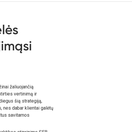
elės
imąsi
nai žaliuojančią
irties vertinimą ir
iegus šią strategiją,
, nes dabar klientai galėtų
ntus savitarnos