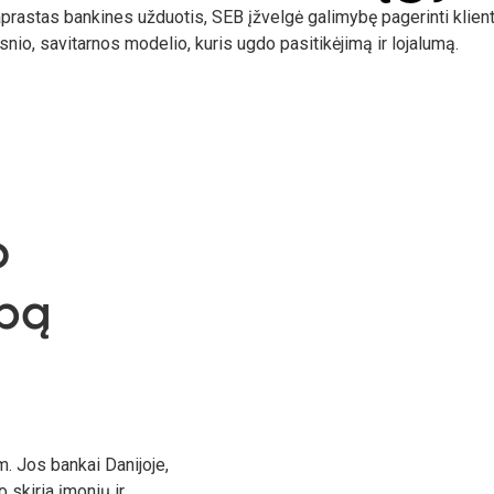
paprastas bankines užduotis, SEB įžvelgė galimybę pagerinti klie
vesnio, savitarnos modelio, kuris ugdo pasitikėjimą ir lojalumą.
o
lbą
m. Jos bankai Danijoje,
 skiria įmonių ir