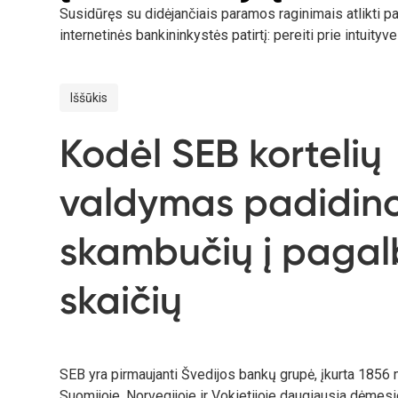
Susidūręs su didėjančiais paramos raginimais atlikti 
internetinės bankininkystės patirtį: pereiti prie intuity
Iššūkis
Kodėl SEB kortelių
valdymas padidin
skambučių į paga
skaičių
SEB yra pirmaujanti Švedijos bankų grupė, įkurta 1856 
Suomijoje, Norvegijoje ir Vokietijoje daugiausia dėmesio