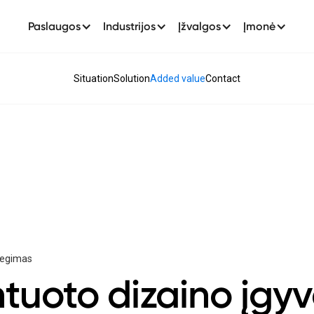
Paslaugos
Industrijos
Įžvalgos
Įmonė
Situation
Solution
Added value
Contact
diegimas
entuoto dizaino įg