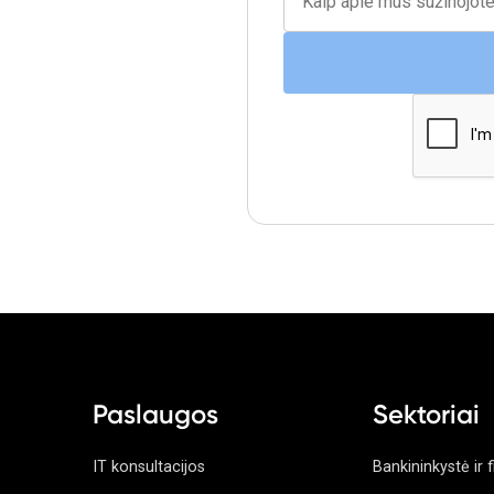
Paslaugos
Sektoriai
IT konsultacijos
Bankininkystė ir 