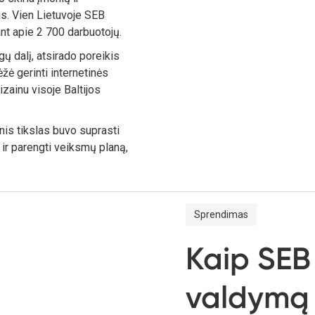
ms. Vien Lietuvoje SEB
ant apie 2 700 darbuotojų.
ų dalį, atsirado poreikis
ėžė gerinti internetinės
izainu visoje Baltijos
nis tikslas buvo suprasti
 ir parengti veiksmų planą,
Sprendimas
Kaip SEB 
valdymą 