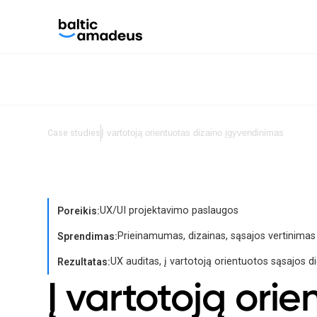
Case studies
Į vartotoją orientuotas dizaino įgyvendinimas
UX/UI projektavimo paslaugos
Poreikis:
Prieinamumas, dizainas, sąsajos vertinimas
Sprendimas:
UX auditas, į vartotoją orientuotos sąsajos 
Rezultatas:
Į vartotoją ori