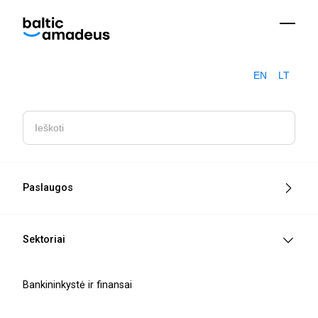
EN
LT
Blogo
Pasirengimas EAA su teisės eksperte: ką Lietuvos įmonės
įrašai
turi žinoti
Paslaugos
Sektoriai
Bankininkystė ir finansai